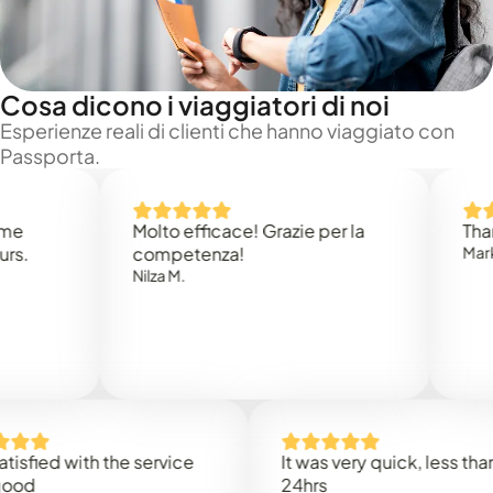
Cosa dicono i viaggiatori di noi
Esperienze reali di clienti che hanno viaggiato con
Passporta.
Molto efficace! Grazie per la
Thank you
competenza!
Mark N.
Nilza M.
d with the service
It was very quick, less than
24hrs