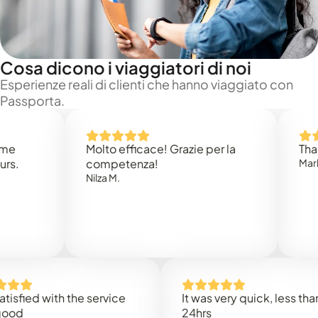
Cosa dicono i viaggiatori di noi
Esperienze reali di clienti che hanno viaggiato con
Passporta.
Molto efficace! Grazie per la
Thank yo
competenza!
Mark N.
Nilza M.
ed with the service
It was very quick, less than
24hrs