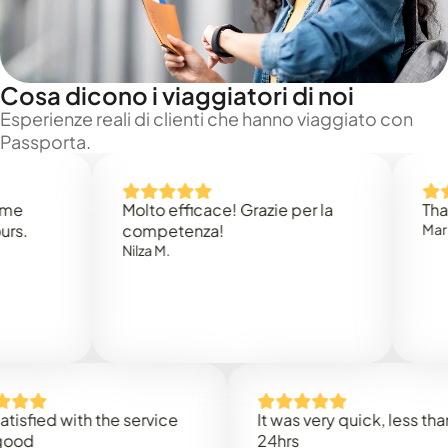
Cosa dicono i viaggiatori di noi
Esperienze reali di clienti che hanno viaggiato con
Passporta.
Molto efficace! Grazie per la
Thank you
competenza!
Mark N.
Nilza M.
ed with the service
It was very quick, less than
24hrs