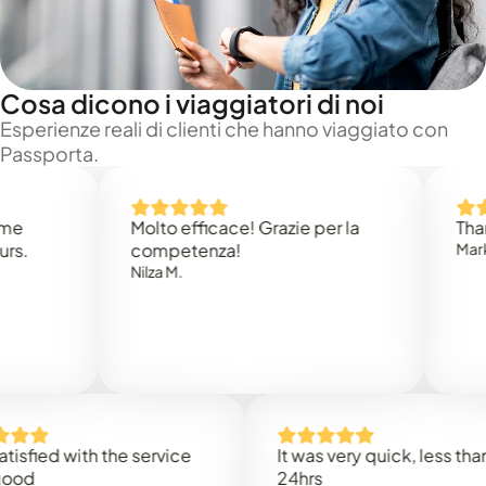
Cosa dicono i viaggiatori di noi
Esperienze reali di clienti che hanno viaggiato con
Passporta.
Molto efficace! Grazie per la
Thank you
competenza!
Mark N.
Nilza M.
ed with the service
It was very quick, less than
24hrs