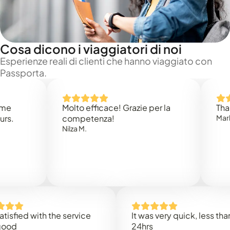
Cosa dicono i viaggiatori di noi
Esperienze reali di clienti che hanno viaggiato con
Passporta.
Molto efficace! Grazie per la
Thank you
competenza!
Mark N.
Nilza M.
ed with the service
It was very quick, less than
24hrs