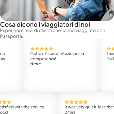
Cosa dicono i viaggiatori di noi
Esperienze reali di clienti che hanno viaggiato con
Passporta.
Molto efficace! Grazie per la
Thank yo
competenza!
Mark N.
Nilza M.
ied with the service
It was very quick, less than
24hrs