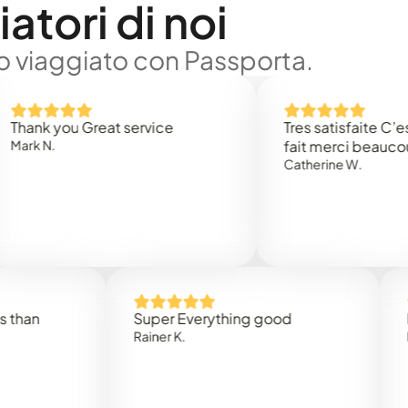
atori di noi
no viaggiato con Passporta.
 you Great service
Tres satisfaite C’est rap
.
fait merci beaucoup
Catherine W.
Super Everything good
Rapidez
Rainer K.
Marta R.