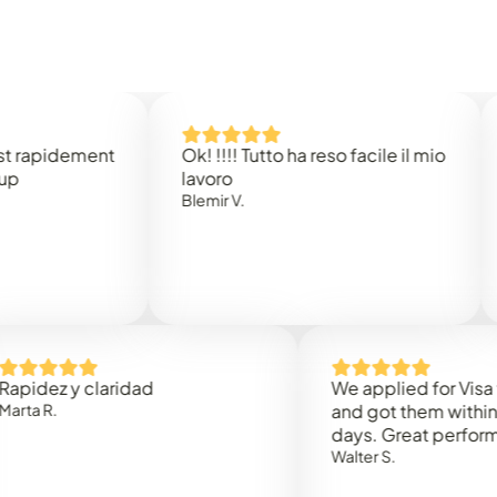
idement
Ok! !!!! Tutto ha reso facile il mio
Easy 
lavoro
Rene 
Blemir V.
 y claridad
We applied for Visa to Om
and got them within 3 work
days. Great performance!
Walter S.