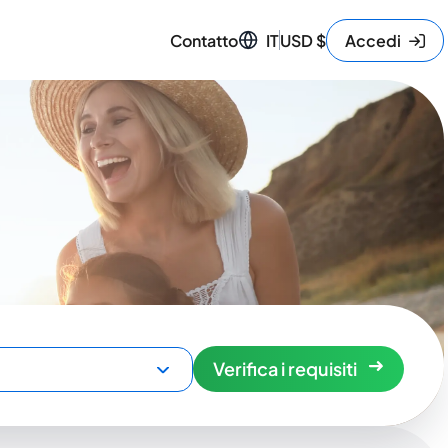
Contatto
IT
USD
$
Accedi
Verifica i requisiti