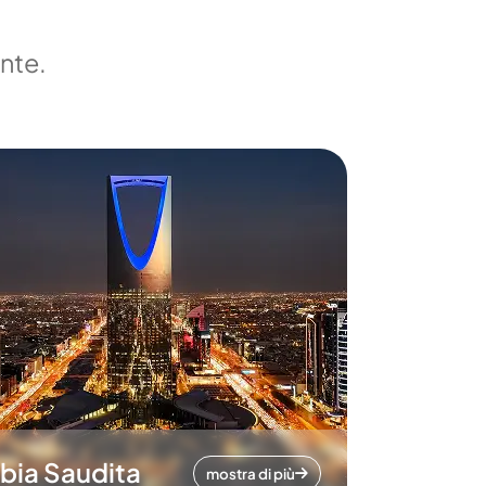
ente.
bia Saudita
mostra di più