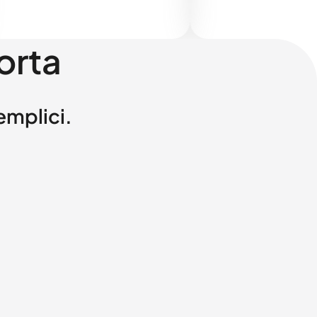
orta
semplici.