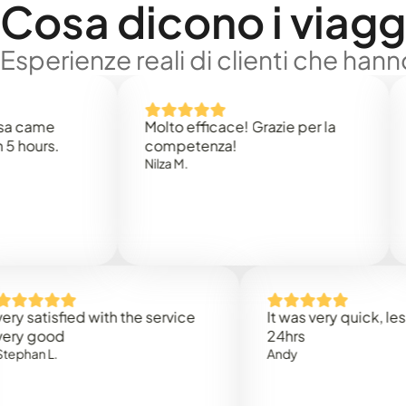
Cosa dicono i viaggi
Esperienze reali di clienti che han
e
Molto efficace! Grazie per la
Thank
s.
competenza!
Mark N
Nilza M.
isfied with the service
It was very quick, less than
od
24hrs
L.
Andy