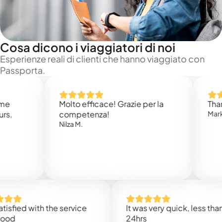
Cosa dicono i viaggiatori di noi
Esperienze reali di clienti che hanno viaggiato con
Passporta.
Molto efficace! Grazie per la
Thank yo
competenza!
Mark N.
Nilza M.
ied with the service
It was very quick, less than
24hrs