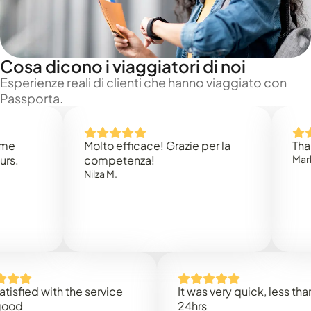
Cosa dicono i viaggiatori di noi
Esperienze reali di clienti che hanno viaggiato con
Passporta.
Molto efficace! Grazie per la
Thank you
competenza!
Mark N.
Nilza M.
ed with the service
It was very quick, less than
24hrs