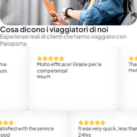
Cosa dicono i viaggiatori di noi
Esperienze reali di clienti che hanno viaggiato con
Passporta.
Molto efficace! Grazie per la
Thank you
competenza!
Mark N.
Nilza M.
d with the service
It was very quick, less than
24hrs