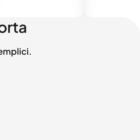
orta
semplici.