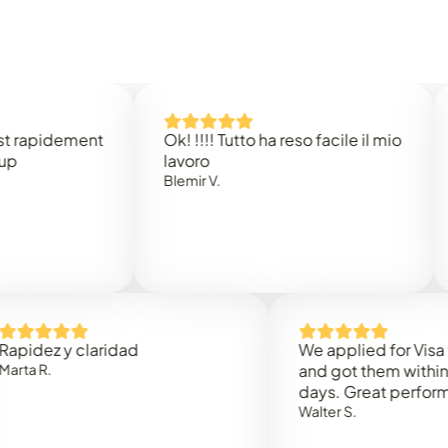
idement
Ok! !!!! Tutto ha reso facile il mio
Easy 
lavoro
Rene 
Blemir V.
 y claridad
We applied for Visa to Oma
and got them within 3 work
days. Great performance!
Walter S.