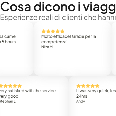
Cosa dicono i viaggi
Esperienze reali di clienti che han
e
Molto efficace! Grazie per la
Thank
s.
competenza!
Mark N
Nilza M.
isfied with the service
It was very quick, less than
od
24hrs
.
Andy