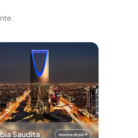
ente.
bia Saudita
mostra di più