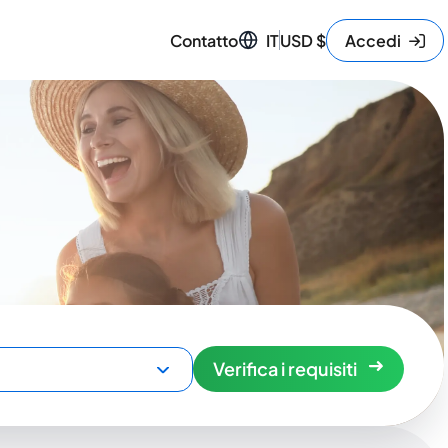
Contatto
IT
USD
$
Accedi
Verifica i requisiti