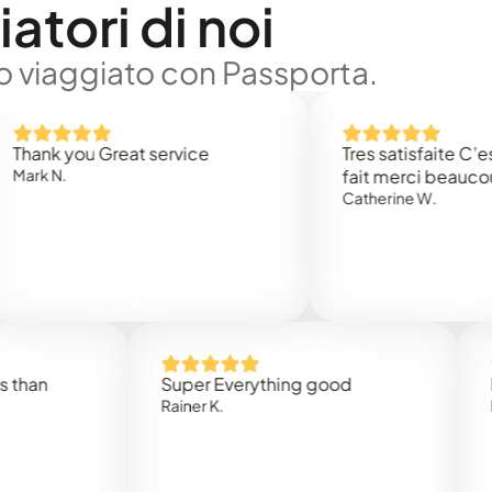
atori di noi
no viaggiato con Passporta.
 you Great service
Tres satisfaite C’est rap
.
fait merci beaucoup
Catherine W.
Super Everything good
Rapidez
Rainer K.
Marta R.