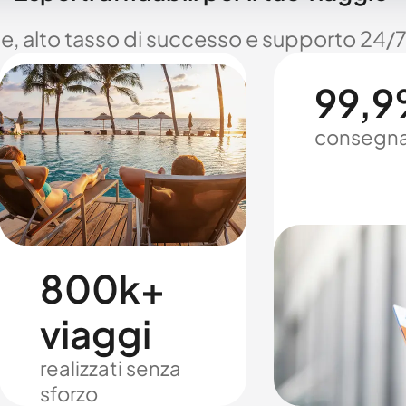
le, alto tasso di successo e supporto 24/7
99,9%
consegna
800k+
viaggi
realizzati senza
sforzo