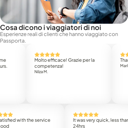
Cosa dicono i viaggiatori di noi
Esperienze reali di clienti che hanno viaggiato con
Passporta.
Molto efficace! Grazie per la
Thank you
competenza!
Mark N.
Nilza M.
d with the service
It was very quick, less than
24hrs