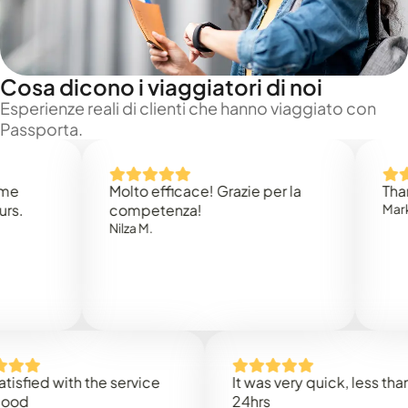
Cosa dicono i viaggiatori di noi
Esperienze reali di clienti che hanno viaggiato con
Passporta.
Molto efficace! Grazie per la
Thank you
competenza!
Mark N.
Nilza M.
d with the service
It was very quick, less than
24hrs