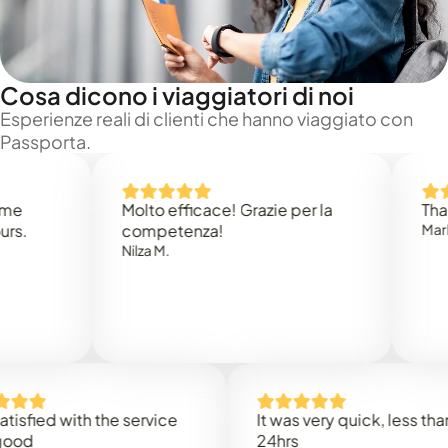
Cosa dicono i viaggiatori di noi
Esperienze reali di clienti che hanno viaggiato con
Passporta.
Molto efficace! Grazie per la
Thank you
competenza!
Mark N.
Nilza M.
ed with the service
It was very quick, less than
24hrs